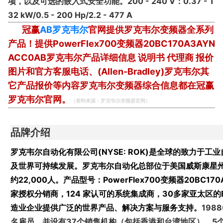
项，以及可选的嵌入式安全功能。200 - 240 V：0.37 - 1
32 kW/0.5 - 200 Hp/2.2 - 477 A
冠赢
AB罗克韦尔
官网提供罗克韦尔变频器全系列
产品！提供
PowerFlex700变频器20BC170A3AYN
ACC0AB罗克韦尔
产品详细信息 说明书 代理商 报价
图片和官方客服电话、(Allen-Bradley)罗克韦尔其
它产品报价等内容罗克韦尔变频器综合信息都在冠赢
罗克韦尔官网。
（资料来源：
罗克韦尔变频器官网
）
品牌介绍
罗克韦尔
自动化有限公司(NYSE: ROK)是全球的致力
及世界可持续发展。罗克韦尔自动化总部位于美国威斯康星州
约22,000人。产品型号：
PowerFlex700变频器20BC1
家授权分销商，124 家认可的系统集成商，30多家亚太区的
造业企业提供广泛的世界产品、解决方案与服务支持。
19
名雇员，并设有37个销售机构（包括香港和台湾地区），5